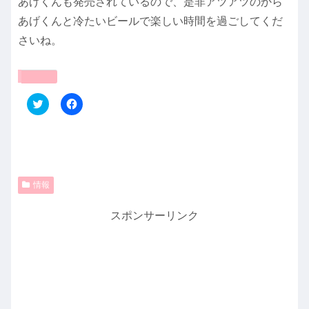
あげくんも発売されているので、是非アツアツのから
あげくんと冷たいビールで楽しい時間を過ごしてくだ
さいね。
共有:
ク
F
リ
a
ッ
c
ク
e
し
b
て
o
T
o
w
k
i
で
t
共
情報
t
有
e
す
r
る
スポンサーリンク
で
に
共
は
有
ク
(
リ
新
ッ
し
ク
い
し
ウ
て
ィ
く
ン
だ
ド
さ