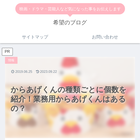
映画・ドラマ・芸能人など気になった事をお伝えします
希望のブログ
サイトマップ
お問い合わせ
PR
情報
2019.06.25
2023.09.22
からあげくんの種類ごとに個数を
紹介！業務用からあげくんはある
の？