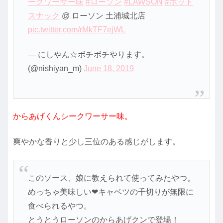
ークワーサー味
#ローソン
#LAWSON
#ホット
スナック
@ ローソン 土浦城北店
pic.twitter.com/rMkTF7ejWL
— にしやん☆ボチボチやります。
(@nishiyan_m)
June 18, 2019
からあげくんシークワーサー味。
爽やかな香りと少し三位のある感じがします。
このソース、娘に教えられて使ってみたやつ。
めっちゃ美味しい❤キャベツの千切りが無限に
食べられるやつ。
とうとうローソンのからあげクンで登場！