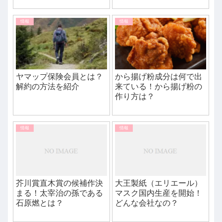
情報
情報
ヤマップ保険会員とは？
から揚げ粉成分は何で出
解約の方法を紹介
来ている！から揚げ粉の
作り方は？
情報
情報
芥川賞直木賞の候補作決
大王製紙（エリエール）
まる！太宰治の孫である
マスク国内生産を開始！
石原燃とは？
どんな会社なの？