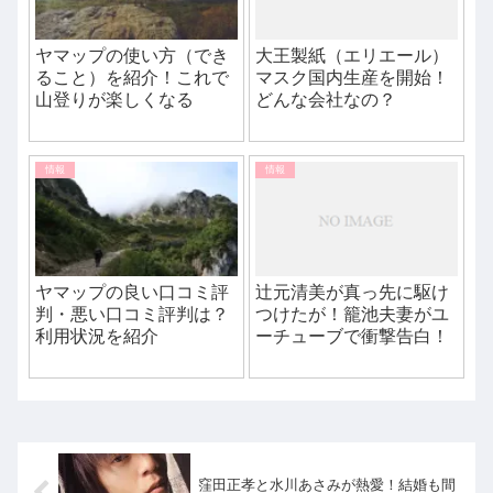
ヤマップの使い方（でき
大王製紙（エリエール）
ること）を紹介！これで
マスク国内生産を開始！
山登りが楽しくなる
どんな会社なの？
情報
情報
ヤマップの良い口コミ評
辻元清美が真っ先に駆け
判・悪い口コミ評判は？
つけたが！籠池夫妻がユ
利用状況を紹介
ーチューブで衝撃告白！
窪田正孝と水川あさみが熱愛！結婚も間