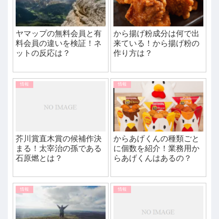
ヤマップの無料会員と有
から揚げ粉成分は何で出
料会員の違いを検証！ネ
来ている！から揚げ粉の
ットの反応は？
作り方は？
情報
情報
芥川賞直木賞の候補作決
からあげくんの種類ごと
まる！太宰治の孫である
に個数を紹介！業務用か
石原燃とは？
らあげくんはあるの？
情報
情報