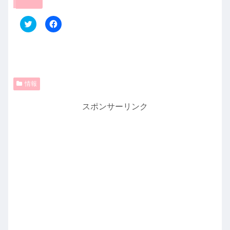
共有:
ク
F
リ
a
ッ
c
ク
e
し
b
て
o
T
o
w
k
i
で
t
共
情報
t
有
e
す
r
る
スポンサーリンク
で
に
共
は
有
ク
(
リ
新
ッ
し
ク
い
し
ウ
て
ィ
く
ン
だ
ド
さ
ウ
い
で
(
開
新
き
し
ま
い
す
ウ
)
ィ
ン