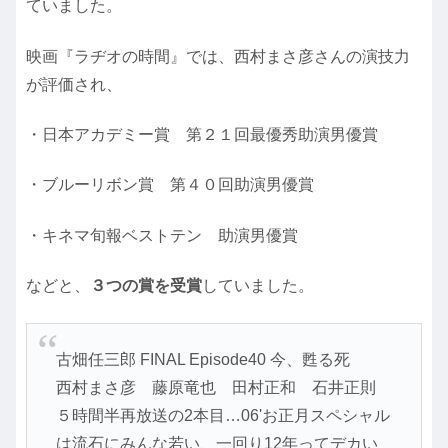
ていました。
映画『ラヂオの時間』では、西村まさ彦さんの演技力
が評価され、
・日本アカデミー賞 第２１回最優秀助演男優賞
・ブルーリボン賞 第４０回助演男優賞
・キネマ旬報ベストテン 助演男優賞
などと、
３つの賞を受賞
していました。
古畑任三郎 FINAL Episode40 今、甦る死
西村まさ彦 藤原竜也 田村正和 石井正則
５時間半再放送の2本目…06'お正月スペシャル
は流石にみんな若い、一回り12年ってデカい