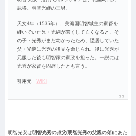
武将。明智光継の三男。
天文4年（1535年）、美濃国明智城主の家督を
継いでいた兄・光綱が若くして亡くなると、そ
の子・光秀がまだ幼かったため、隠居していた
父・光継に光秀の後見を命じられ、後に光秀が
元服した後も明智家の家政を担った。一説には
光秀が家督を固辞したとも言う。
引用元：
WIKI
明智光安は
明智光秀の叔父(明智光秀の父親の弟)
にあた