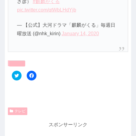
さ彦）
#麒麟がくる
pic.twitter.com/qtWbLHdYjb
— 【公式】大河ドラマ「麒麟がくる」毎週日
曜放送 (@nhk_kirin)
January 14, 2020
共有:
ク
F
リ
a
ッ
c
ク
e
し
b
て
o
T
o
w
k
i
で
t
共
テレビ
t
有
e
す
r
る
スポンサーリンク
で
に
共
は
有
ク