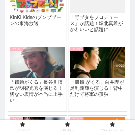
KinKi Kidsのブンブブー
「野ブタをプロデュー
ンの東海放送
ス」が話題！堀北真希が
かわいいと話題に
テレビ
テレビ
「麒麟がくる」長谷川博
「麒麟 がくる」向井理が
己が明智光秀を演じる！
足利義輝を演じる！背中
切ない表情が本当に上手
だけで将軍の孤独
い
テレビ
テレビ
サイトマップ
お問い合わせ
プライバシーポリシー