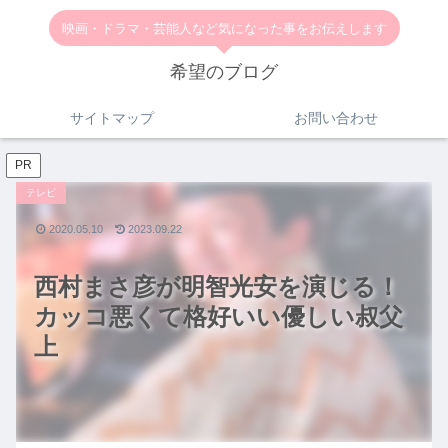
映画・ドラマ・芸能人など気になった事をお伝えします
希望のブログ
サイトマップ
お問い合わせ
PR
テレビ
2020.05.10
2023.09.22
西村まさ彦が明智光安を演じる！
カッコ悪くて格好いい優しい叔父
上