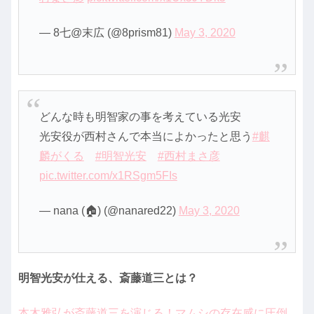
— 8七@末広 (@8prism81)
May 3, 2020
どんな時も明智家の事を考えている光安
光安役が西村さんで本当によかったと思う
#麒
麟がくる
#明智光安
#西村まさ彦
pic.twitter.com/x1RSgm5FIs
— nana (🏠) (@nanared22)
May 3, 2020
明智光安が仕える、斎藤道三とは？
本木雅弘が斎藤道三を演じる！マムシの存在感に圧倒