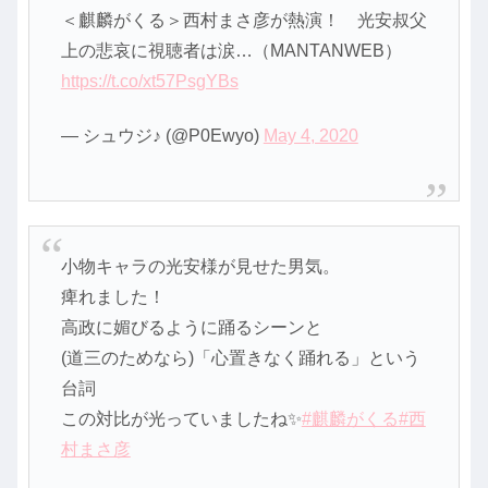
＜麒麟がくる＞西村まさ彦が熱演！ 光安叔父
上の悲哀に視聴者は涙…（MANTANWEB）
https://t.co/xt57PsgYBs
— シュウジ♪ (@P0Ewyo)
May 4, 2020
小物キャラの光安様が見せた男気。
痺れました！
高政に媚びるように踊るシーンと
(道三のためなら)「心置きなく踊れる」という
台詞
この対比が光っていましたね✨
#麒麟がくる
#西
村まさ彦