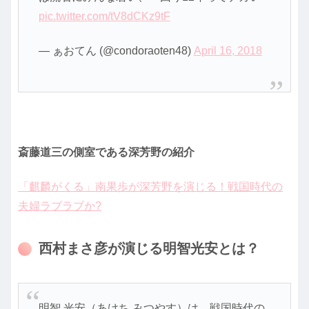
pic.twitter.com/tV8dCKz9tF
— ぁおてん (@condoraoten48)
April 16, 2018
斎藤道三の側室である深芳野の紹介
「麒麟がくる」南果歩が深芳野を演じる！戦国時代の
夫婦ラブラブか?
西村まさ彦が演じる明智光安とは？
明智 光安（あけち みつやす）は、戦国時代の