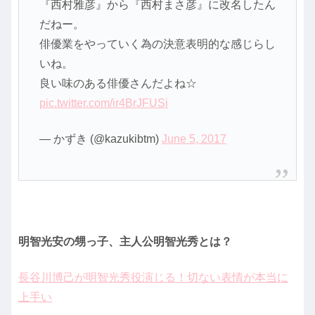
『西村雅彦』から『西村まさ彦』に改名したん
だねー。
俳優業をやっていく為の決意表明的な感じらし
いね。
良い味のある俳優さんだよね☆
pic.twitter.com/ir4BrJFUSi
— かずき (@kazukibtm)
June 5, 2017
明智光安の甥っ子、主人公明智光秀とは？
長谷川博己が明智光秀役演じる！切ない表情が本当に
上手い