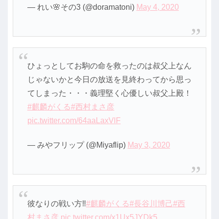
— れい🌸その3 (@doramatoni)
May 4, 2020
ひょっとしてお駒の命を救ったのは叔父上なん
じゃないかと今日の放送を見終わってから思っ
てしまった・・・義理堅く心優しい叔父上殿！
#麒麟がくる
#西村まさ彦
pic.twitter.com/64aaLaxVlF
— みやフリップ (@Miyaflip)
May 3, 2020
彼なりの戦い方‼️
#麒麟がくる
#長谷川博己
#西
村まさ彦
pic.twitter.com/x1Ux5JYDk5