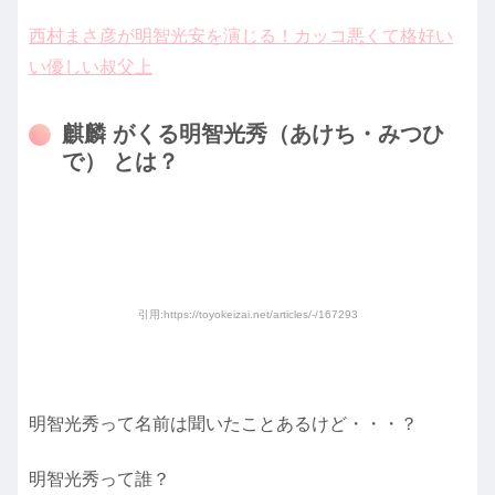
西村まさ彦が明智光安を演じる！カッコ悪くて格好い
い優しい叔父上
麒麟 がくる明智光秀（あけち・みつひ
で） とは？
引用:https://toyokeizai.net/articles/-/167293
明智光秀って名前は聞いたことあるけど・・・？
明智光秀って誰？