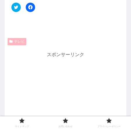
ク
F
リ
a
ッ
c
ク
e
し
b
て
o
T
o
w
k
i
で
t
共
テレビ
t
有
e
す
r
る
スポンサーリンク
で
に
共
は
有
ク
(
リ
新
ッ
し
ク
い
し
ウ
て
ィ
く
ン
だ
ド
さ
ウ
い
で
(
開
新
き
し
ま
い
す
ウ
)
ィ
ン
サイトマップ
お問い合わせ
プライバシーポリシー
ド