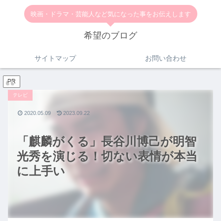
映画・ドラマ・芸能人など気になった事をお伝えします
希望のブログ
サイトマップ
お問い合わせ
PR
テレビ
2020.05.09
2023.09.22
「麒麟がくる」長谷川博己が明智
光秀を演じる！切ない表情が本当
に上手い