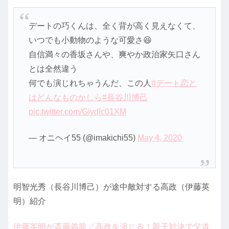
デートの巧くんは、全く背が高く見えなくて、
いつでも小動物のような可愛さ😆
自信満々の香坂さんや、爽やか政治家矢口さん
とは全然違う
何でも演じれちゃうんだ、この人
#デート恋と
はどんなものかしら
#長谷川博己
pic.twitter.com/GiydIc01XM
— オニヘイ55 (@imakichi55)
May 4, 2020
明智光秀（長谷川博己）が途中敵対する高政（伊藤英
明）紹介
伊藤英明が斎藤義龍／高政を演じる！親子対決で父道