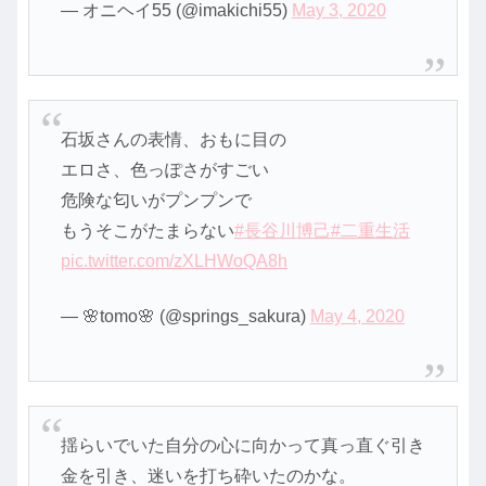
— オニヘイ55 (@imakichi55)
May 3, 2020
石坂さんの表情、おもに目の
エロさ、色っぽさがすごい
危険な匂いがプンプンで
もうそこがたまらない
#長谷川博己
#二重生活
pic.twitter.com/zXLHWoQA8h
— 🌸tomo🌸 (@springs_sakura)
May 4, 2020
揺らいでいた自分の心に向かって真っ直ぐ引き
金を引き、迷いを打ち砕いたのかな。