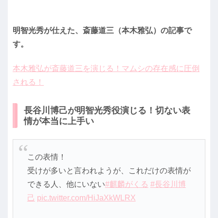
明智光秀が仕えた、斎藤道三（本木雅弘）の記事で
す。
本木雅弘が斎藤道三を演じる！マムシの存在感に圧倒
される！
長谷川博己が明智光秀役演じる！切ない表
情が本当に上手い
この表情！
受けが多いと言われようが、これだけの表情が
できる人、他にいない
#麒麟がくる
#長谷川博
己
pic.twitter.com/HiJaXkWLRX