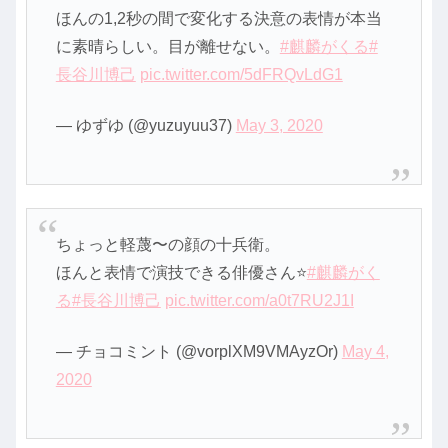
ほんの1,2秒の間で変化する決意の表情が本当
に素晴らしい。目が離せない。
#麒麟がくる
#
長谷川博己
pic.twitter.com/5dFRQvLdG1
— ゆずゆ (@yuzuyuu37)
May 3, 2020
ちょっと軽蔑〜の顔の十兵衛。
ほんと表情で演技できる俳優さん⭐️
#麒麟がく
る
#長谷川博己
pic.twitter.com/a0t7RU2J1I
— チョコミント (@vorplXM9VMAyzOr)
May 4,
2020