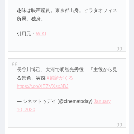
趣味は映画鑑賞。東京都出身。ヒラタオフィス
所属。独身。
引用元：
WIKI
長谷川博己、大河で明智光秀役 「主役から見
る景色」実感
#麒麟がくる
https://t.co/XEZVXsx3BJ
— シネマトゥデイ (@cinematoday)
January
10, 2020