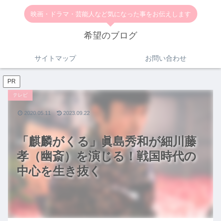
映画・ドラマ・芸能人など気になった事をお伝えします
希望のブログ
サイトマップ
お問い合わせ
PR
テレビ
2020.05.11
2023.09.22
「麒麟がくる」眞島秀和が細川藤
孝（幽斎）を演じる！戦国時代の
中心を生き抜く