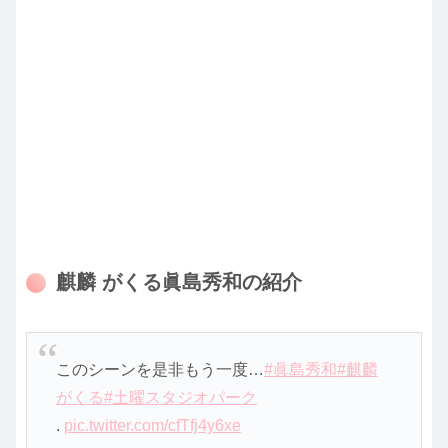
麒麟 がくる眞島秀和の紹介
このシーンを是非もう一度…
#眞島秀和
#麒麟
がくる
#土曜スタジオパーク
.
pic.twitter.com/cfTfj4y6xe