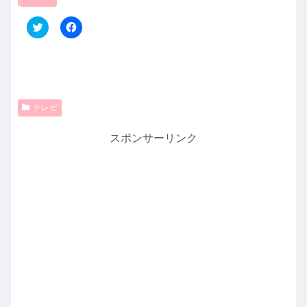
ク
F
リ
a
ッ
c
ク
e
し
b
て
o
T
o
w
k
i
で
t
共
テレビ
t
有
e
す
r
る
スポンサーリンク
で
に
共
は
有
ク
(
リ
新
ッ
し
ク
い
し
ウ
て
ィ
く
ン
だ
ド
さ
ウ
い
で
(
開
新
き
し
ま
い
す
ウ
)
ィ
ン