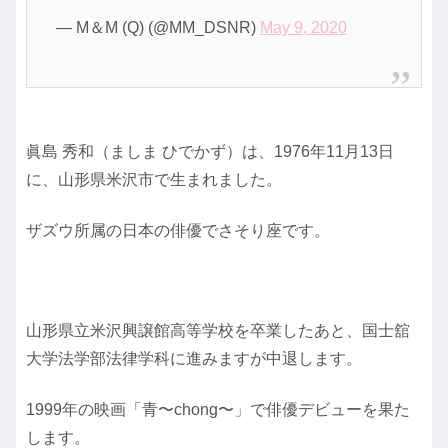
— M＆M (Q) (@MM_DSNR)
May 9, 2020
眞島 秀和（ましま ひでかず）は、1976年11月13日
に、山形県米沢市で生まれました。
ザズウ所属の日本の俳優でさそり座です。
山形県立米沢興譲館高等学校を卒業したあと、国士舘
大学法学部法律学科に進みますが中退します。
1999年の映画「青〜chong〜」で俳優デビューを果た
します。