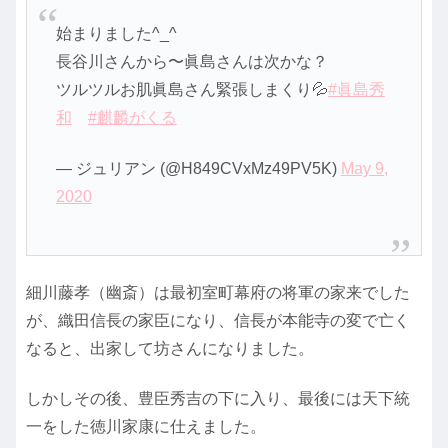
始まりました^_^
長谷川さんから〜眞島さんは次かな？
ツルツルお肌眞島さん緊張しまくり💦
#眞島秀
和
#麒麟がくる
— ジュリアン (@H849CVxMz49PV5K)
May 9,
2020
細川藤孝（幽斎）は最初室町幕府の将軍の家来でした
が、織田信長の家臣になり、信長が本能寺の変で亡く
なると、出家して坊さんになりました。
しかしその後、豊臣秀吉の下に入り、最後には天下統
一をした徳川家康に仕えました。