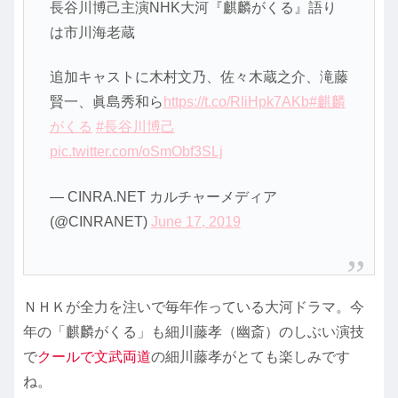
長谷川博己主演NHK大河『麒麟がくる』語り
は市川海老蔵
追加キャストに木村文乃、佐々木蔵之介、滝藤
賢一、眞島秀和ら
https://t.co/RliHpk7AKb
#麒麟
がくる
#長谷川博己
pic.twitter.com/oSmObf3SLj
— CINRA.NET カルチャーメディア
(@CINRANET)
June 17, 2019
ＮＨＫが全力を注いで毎年作っている大河ドラマ。今
年の「麒麟がくる」も細川藤孝（幽斎）のしぶい演技
で
クールで文武両道
の細川藤孝がとても楽しみです
ね。