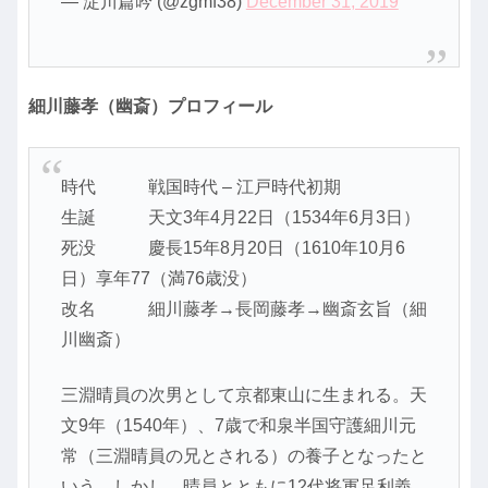
— 淀川篇吟 (@zgmf38)
December 31, 2019
細川藤孝（幽斎）プロフィール
時代 戦国時代 – 江戸時代初期
生誕 天文3年4月22日（1534年6月3日）
死没 慶長15年8月20日（1610年10月6
日）享年77（満76歳没）
改名 細川藤孝→長岡藤孝→幽斎玄旨（細
川幽斎）
三淵晴員の次男として京都東山に生まれる。天
文9年（1540年）、7歳で和泉半国守護細川元
常（三淵晴員の兄とされる）の養子となったと
いう。しかし、晴員とともに12代将軍足利義