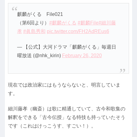
麒麟がくる File021
（第6回より）
#麒麟がくる
#麒麟File
#細川藤
孝
#眞島秀和
pic.twitter.com/FH2AdREus6
— 【公式】大河ドラマ「麒麟がくる」毎週日
曜放送 (@nhk_kirin)
February 26, 2020
現在では政治家にはもうならないと、明言していま
す。
細川藤孝（幽斎）は歌に精通していて、古今和歌集の
解釈をできる「古今伝授」なる特技も持っていたそう
です（これはけっこうす、すごい！）。