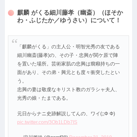
麒麟 がくる細川藤孝（幽斎）（ほそか
わ・ふじたか／ゆうさい）について！
「麒麟がくる」の主人公・明智光秀の友である
細川幽斎(藤孝)の、その子・忠興が関ケ原で陣
を置いた場所。芸術家肌の忠興は癇癪持ちの一
面があり、その弟・興元とも度々衝突したとい
う。
忠興の妻は敬虔なキリスト教のガラシャ夫人、
光秀の娘・たまである。
元日からナニ史跡解説してんの、ワイ(;;Φ Φ)
pic.twitter.com/3Ob1LDb7IS