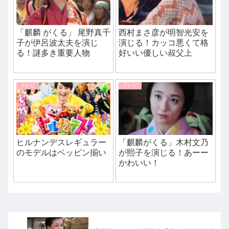
「麒麟 がくる」 尾野真千
西村まさ彦が明智光安を
子が伊呂波太夫を演じ
演じる！カッコ悪くて格
る！謎多き重要人物
好いい優しい叔父上
テレビ
テレビ
ヒルナンデスレギュラー
「麒麟がくる」木村文乃
のモデルはベッピン揃い
が熙子を演じる！あーー
かわいい！