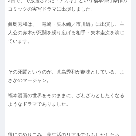
3回で、で放送された「アカギ」という福本伸行原作の
コミックの実写ドラマに出演しました。
眞島秀和は、「竜崎・矢木編／市川編」に出演し、主
人公の赤木が死闘を繰り広げる相手・矢木圭次を演じ
ています。
その死闘というのが、眞島秀和が趣味としている、ま
さかのマージャン。
福本漫画の世界をそのままに、ざわざわとしたくなる
ようなドラマでありました。
役にのめりこみ、実生活のリアルでももしかしたら、