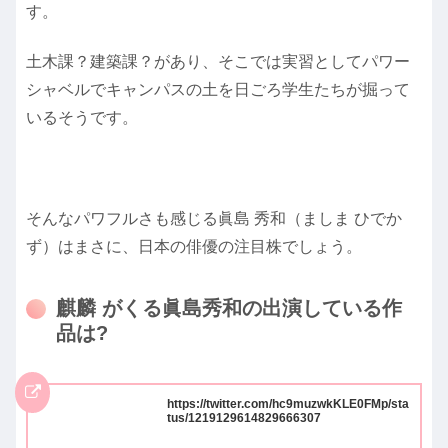
す。
土木課？建築課？があり、そこでは実習としてパワー
シャベルでキャンパスの土を日ごろ学生たちが掘って
いるそうです。
そんなパワフルさも感じる眞島 秀和（ましま ひでか
ず）はまさに、日本の俳優の注目株でしょう。
麒麟 がくる眞島秀和の出演している作
品は?
https://twitter.com/hc9muzwkKLE0FMp/sta
tus/1219129614829666307