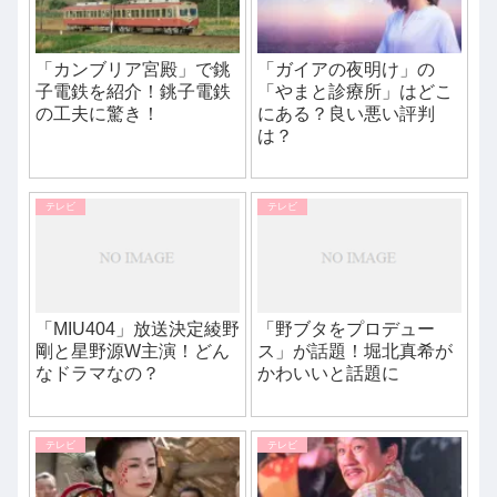
「カンブリア宮殿」で銚
「ガイアの夜明け」の
子電鉄を紹介！銚子電鉄
「やまと診療所」はどこ
の工夫に驚き！
にある？良い悪い評判
は？
テレビ
テレビ
「MIU404」放送決定綾野
「野ブタをプロデュー
剛と星野源W主演！どん
ス」が話題！堀北真希が
なドラマなの？
かわいいと話題に
テレビ
テレビ