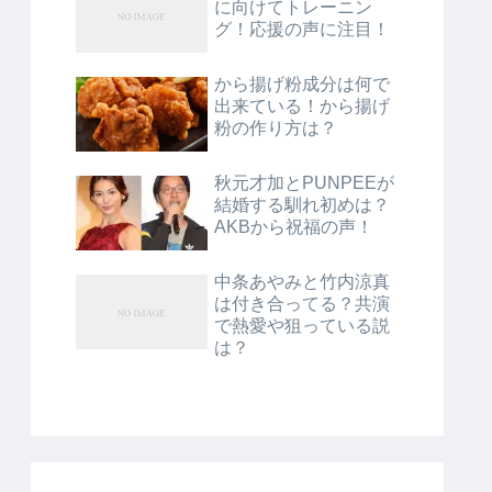
に向けてトレーニン
グ！応援の声に注目！
から揚げ粉成分は何で
出来ている！から揚げ
粉の作り方は？
秋元才加とPUNPEEが
結婚する馴れ初めは？
AKBから祝福の声！
中条あやみと竹内涼真
は付き合ってる？共演
で熱愛や狙っている説
は？