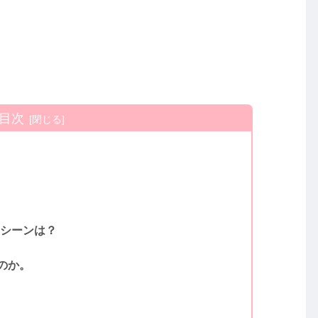
目次
るシーンは？
のか。