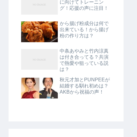
に向けてトレーニン
グ！応援の声に注目！
から揚げ粉成分は何で
出来ている！から揚げ
粉の作り方は？
中条あやみと竹内涼真
は付き合ってる？共演
で熱愛や狙っている説
は？
秋元才加とPUNPEEが
結婚する馴れ初めは？
AKBから祝福の声！