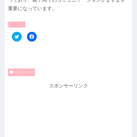
重要になっています。
共有:
ク
F
リ
a
ッ
c
ク
e
し
b
て
o
T
o
w
k
i
で
t
共
ジャニーズ
t
有
e
す
r
る
スポンサーリンク
で
に
共
は
有
ク
(
リ
新
ッ
し
ク
い
し
ウ
て
ィ
く
ン
だ
ド
さ
ウ
い
で
(