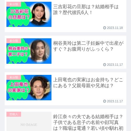
未分類
三吉彩花の旦那は？結婚相手は
誰？歴代彼氏6人！
2023.11.18
未分類
桐谷美玲は第二子妊娠中で出産が
すぐ？お腹周りがふっくら？
2023.11.17
未分類
上田竜也の実家はお金持ち？どこ
にある？父親母親や兄弟は？
2023.11.17
芸能人
鈴江奈々の夫である結婚相手は？
子供である息子の名前や顔写真
は？職場は電通？若い頃や馴れ初