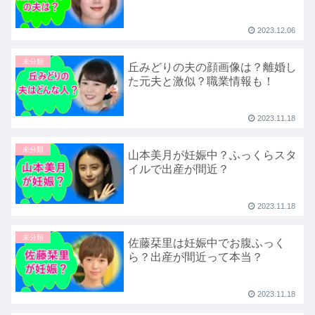
2023.12.06
未分類
丘みどりの夫の顔画像は？離婚し
た元夫と激似？職業情報も！
2023.11.18
未分類
山本美月が妊娠中？ふっくらスタ
イルで出産が間近？
2023.11.18
未分類
佐藤栞里は妊娠中でお腹ふっく
ら？出産が間近って本当？
2023.11.18