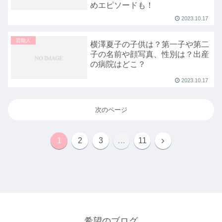
めエピソードも！
2023.10.17
芸能人
横澤夏子の子供は？第一子や第二
子の名前や顔写真、性別は？出産
の病院はどこ？
2023.10.17
次のページ
次
1
2
3
…
11
へ
希望のブログ