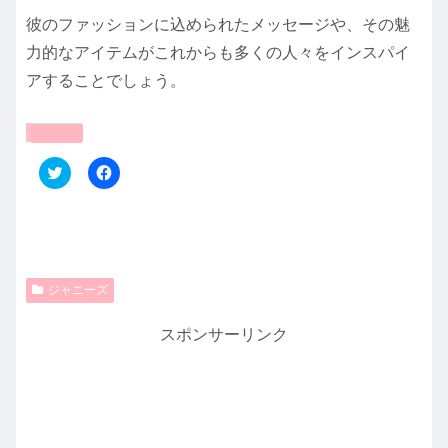
彼のファッションに込められたメッセージや、その魅
力的なアイテムがこれからも多くの人々をインスパイ
アすることでしょう。
共有:
ク
F
リ
a
ッ
c
ク
e
し
b
て
o
T
o
w
k
i
で
t
共
ジャニーズ
t
有
e
す
r
る
スポンサーリンク
で
に
共
は
有
ク
(
リ
新
ッ
し
ク
い
し
ウ
て
ィ
く