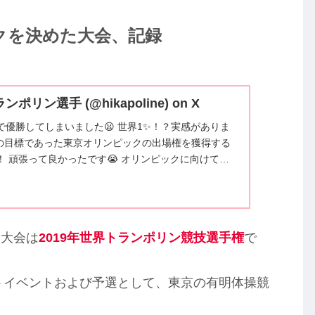
クを決めた大会、記録
リン選手 (@hikapoline) on X
で優勝してしまいました😦 世界1✨！？実感がありま
番の目標であった東京オリンピックの出場権を獲得する
 頑張って良かったです😭 オリンピックに向けて、
てもらえる選手を目指し、頑張って行きます！ 応援あ
した！
た大会は
2019年世界トランポリン競技選手権
で
ストイベントおよび予選として、東京の有明体操競