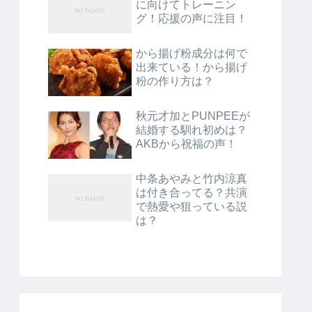
に向けてトレーニン
グ！応援の声に注目！
から揚げ粉成分は何で
出来ている！から揚げ
粉の作り方は？
秋元才加とPUNPEEが
結婚する馴れ初めは？
AKBから祝福の声！
中条あやみと竹内涼真
は付き合ってる？共演
で熱愛や狙っている説
は？