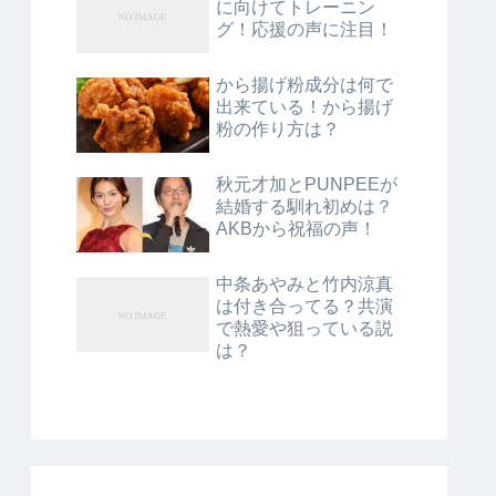
に向けてトレーニン
グ！応援の声に注目！
から揚げ粉成分は何で
出来ている！から揚げ
粉の作り方は？
秋元才加とPUNPEEが
結婚する馴れ初めは？
AKBから祝福の声！
中条あやみと竹内涼真
は付き合ってる？共演
で熱愛や狙っている説
は？