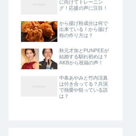
に向けてトレーニン
グ！応援の声に注目！
から揚げ粉成分は何で
出来ている！から揚げ
粉の作り方は？
秋元才加とPUNPEEが
結婚する馴れ初めは？
AKBから祝福の声！
中条あやみと竹内涼真
は付き合ってる？共演
で熱愛や狙っている説
は？