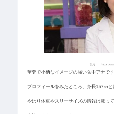
引用 ：https://www.
華奢で小柄なイメージの強い弘中アナで
プロフィールをみたところ、身長157㎝
やはり体重やスリーサイズの情報は載っ