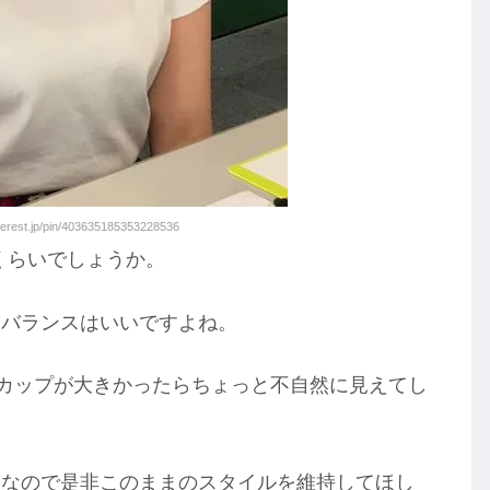
erest.jp/pin/403635185353228536
くらいでしょうか。
とバランスはいいですよね。
でカップが大きかったらちょっと不自然に見えてし
じなので是非このままのスタイルを維持してほし