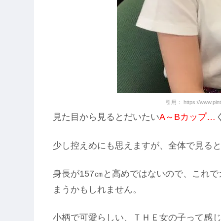
引用： https://www.pint
見た目から見るとだいたい
A～Bカップ…
少し控えめにも思えますが、全体で見る
身長が157㎝と高めではないので、これ
まうかもしれません。
小柄で可愛らしい、ＴＨＥ女の子って感