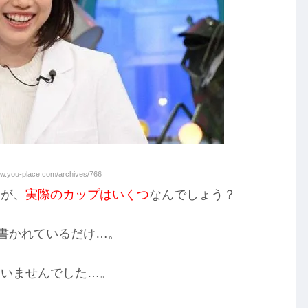
you-place.com/archives/766
すが、
実際のカップはいくつ
なんでしょう？
と書かれているだけ…。
ていませんでした…。