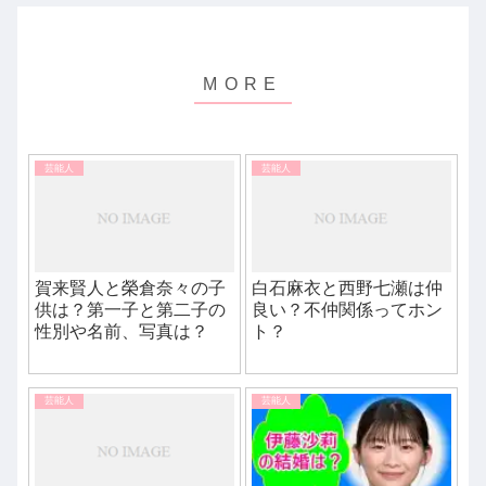
芸能人
芸能人
賀来賢人と榮倉奈々の子
白石麻衣と西野七瀬は仲
供は？第一子と第二子の
良い？不仲関係ってホン
性別や名前、写真は？
ト？
芸能人
芸能人