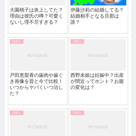
大園桃子は炎上してた？
伊藤沙莉の結婚してる？
理由は彼氏の噂？可愛く
結婚相手となる旦那は
ないし理不尽すぎる？
誰？
芸能人
芸能人
戸田恵梨香の歯肉や歯ぐ
西野未姫は妊娠中？出産
き画像を昔と今で比較！
が間近ってホント？お腹
いつからヤバくいつ治し
の変化は？
た？
芸能人
芸能人