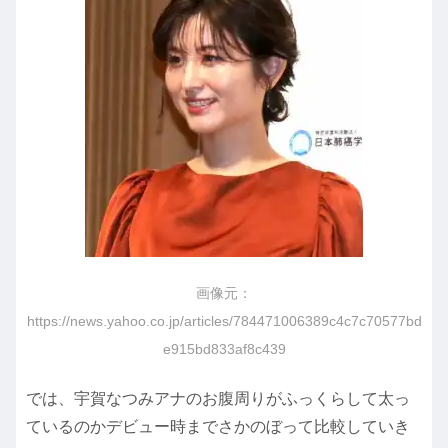
画像元：
https://news.yahoo.co.jp/articles/784471006389c4c7c70577bd
e915bd833af8c439
では、宇賀なつみアナのお腹周りがふっくらして太っ
ているのかデビュー時までさかのぼって比較していき