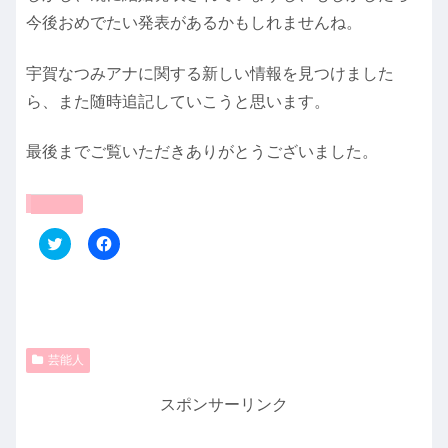
今後おめでたい発表があるかもしれませんね。
宇賀なつみアナに関する新しい情報を見つけました
ら、また随時追記していこうと思います。
最後までご覧いただきありがとうございました。
共有:
ク
F
リ
a
ッ
c
ク
e
し
b
て
o
T
o
w
k
i
で
t
共
芸能人
t
有
e
す
r
る
スポンサーリンク
で
に
共
は
有
ク