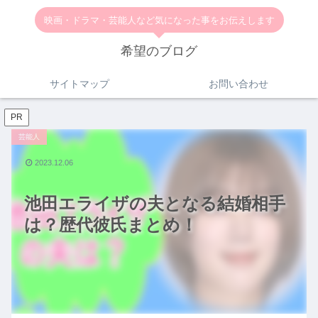
映画・ドラマ・芸能人など気になった事をお伝えします
希望のブログ
サイトマップ
お問い合わせ
PR
芸能人
2023.12.06
池田エライザの夫となる結婚相手
は？歴代彼氏まとめ！