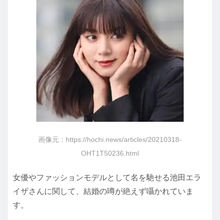
画像元：https://hochi.news/articles/20210318-
OHT1T50236.html
女優やファッションモデルとして名を馳せる池田エラ
イザさんに関して、結婚の噂が絶えず囁かれていま
す。