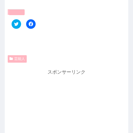
共有:
ク
F
リ
a
ッ
c
ク
e
し
b
て
o
T
o
w
k
i
で
t
共
芸能人
t
有
e
す
r
る
スポンサーリンク
で
に
共
は
有
ク
(
リ
新
ッ
し
ク
い
し
ウ
て
ィ
く
ン
だ
ド
さ
ウ
い
で
(
開
新
き
し
ま
い